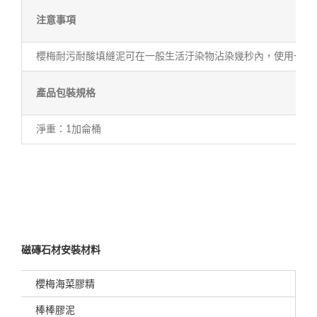
注意事項
櫻梅耐污耐酸填縫泥可在一般生活汙染物沾染幾秒內，使用一般
產品包裝規格
淨重：1加侖桶
磁磚石材安裝材料
櫻梅海菜膠精
棒棒膠泥