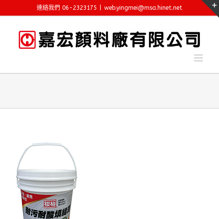
Skip
連絡我們 06-2323175
|
web.yingmei@msa.hinet.net
to
content