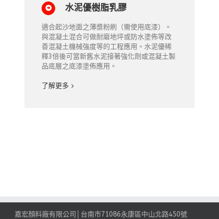
水泥優樹脂乳膠
適合起沙地面之薄漿粉刷（需使用底漆）。
與混凝土混合可做耐磨地坪或防水塗佈等改
善混凝土機械強度等的工程應用。水泥優稀
釋3倍後可當新舊水泥接著強化劑或混凝土製
品底層之底漆塗佈應用。
了解更多
嘉宏顏料廠有限公司│台南市71086永康區中山北路450號