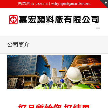
Skip
連絡我們 06-2323175
|
web.yingmei@msa.hinet.net
to
content
公司簡介