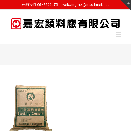
Skip
連絡我們 06-2323175
|
web.yingmei@msa.hinet.net
to
content