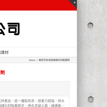
Toggle
Sliding
Bar
Area
他建材
Home
/
曲折性多用途磁磚石材黏著劑
著劑
乾拌產品。是一種黏性高、接著力超強、保水
磁磚石材黏著膠泥。適合混凝土面、磁磚面、