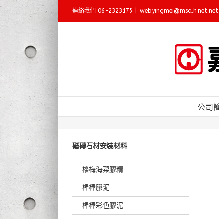
Skip
連絡我們 06-2323175
|
web.yingmei@msa.hinet.net
to
content
公司
磁磚石材安裝材料
櫻梅海菜膠精
棒棒膠泥
棒棒彩色膠泥