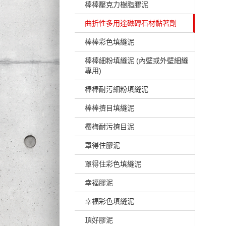
棒棒壓克力樹脂膠泥
曲折性多用途磁磚石材黏著劑
棒棒彩色填縫泥
棒棒細粉填縫泥 (內壁或外壁細縫
專用)
棒棒耐污細粉填縫泥
棒棒擠目填縫泥
櫻梅耐污擠目泥
罩得住膠泥
罩得住彩色填縫泥
幸福膠泥
幸福彩色填縫泥
頂好膠泥