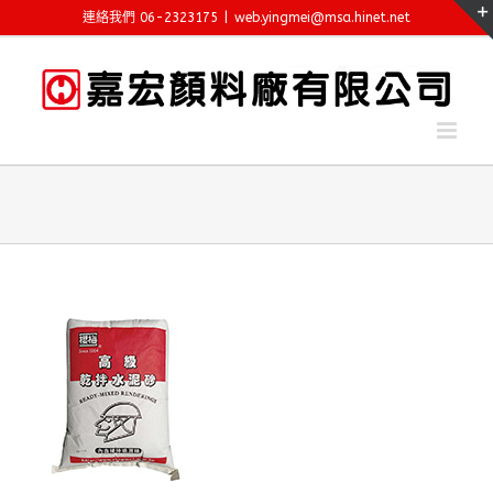
Skip
連絡我們 06-2323175
|
web.yingmei@msa.hinet.net
to
content