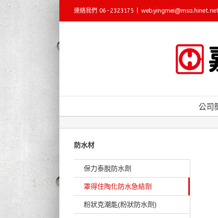
Skip
連絡我們 06-2323175
|
web.yingmei@msa.hinet.ne
to
content
公司
防水材
保力泰脫防水劑
罩得住陶化防水急結劑
粉狀克潮能(粉狀防水劑)