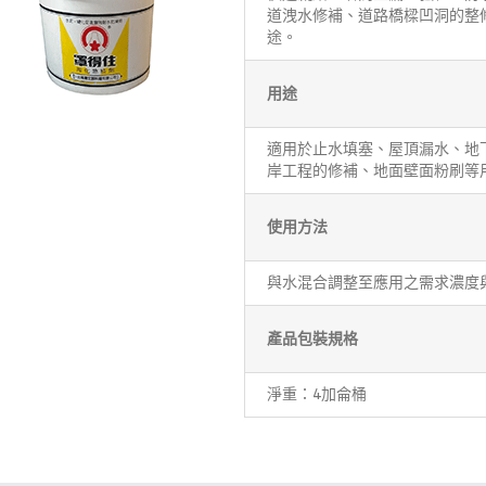
道洩水修補、道路橋樑凹洞的整
途。
用途
適用於止水填塞、屋頂漏水、地
岸工程的修補、地面壁面粉刷等
使用方法
與水混合調整至應用之需求濃度
產品包裝規格
淨重：4加侖桶