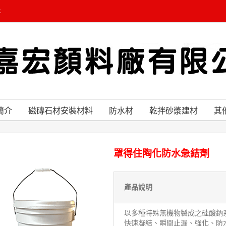
t
簡介
磁磚石材安裝材料
防水材
乾拌砂漿建材
其
罩得住陶化防水急結劑
產品說明
以多種特殊無機物製成之硅酸鈉
快速凝結、瞬間止漏、強化、防