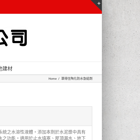
Toggle
Sliding
Bar
Area
他建材
Home
/
罩得住陶化防水急結劑
系統之水溶性液體。添加本劑於水泥漿中具有
水之功能。適用於止水填塞、屋頂漏水、地下