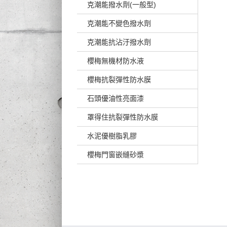
克潮能撥水劑(一般型)
克潮能不變色撥水劑
克潮能抗沾汙撥水劑
櫻梅無機材防水液
櫻梅抗裂彈性防水膜
石頭優油性亮面漆
罩得住抗裂彈性防水膜
水泥優樹脂乳膠
櫻梅門窗嵌縫砂漿